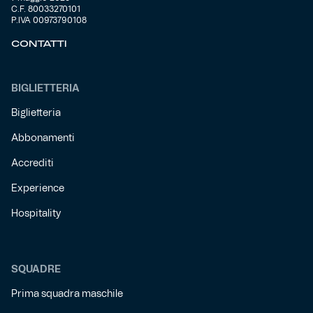
C.F. 80033270101
P.IVA 00973790108
Helan x Genoa
CONTATTI
Isolani x Genoa
BIGLIETTERIA
Gift Card Online Store
Biglietteria
Abbonamenti
Fortissimo batte il mio cuor
Accrediti
Experience
Hospitality
SQUADRE
Prima squadra maschile