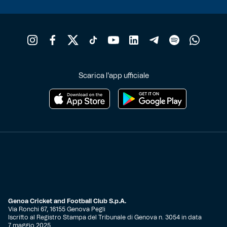
Robe di Kappa x Genoa
Vintage Collection
Red&Blue Voices
Scarica l'app ufficiale
Kids
Accessori
Party
Outlet
Genoa Cricket and Football Club S.p.A.
Via Ronchi 67, 16155 Genova Pegli
Iscritto al Registro Stampa del Tribunale di Genova n. 3054 in data
Caffè Boasi x Genoa
7 maggio 2025