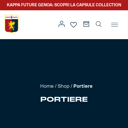
KAPPA FUTURE GENOA: SCOPRI LA CAPSULE COLLECTION
Home
/ Portiere
Prima squadra
Kit gara
Primavera
Kappa Futur Genoa
Home
/
Shop
/
Portiere
Settore giovanile
Genoa x Genova
PORTIERE
Kombat XXV
Prima squadra
Genoa x Rolling Stone