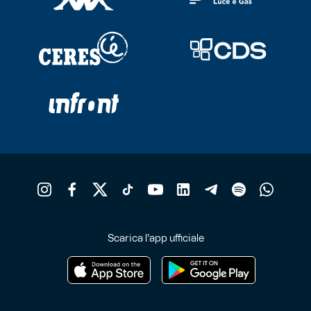
scelte
nella
pagina
del
prodotto
Scarica l'app ufficiale