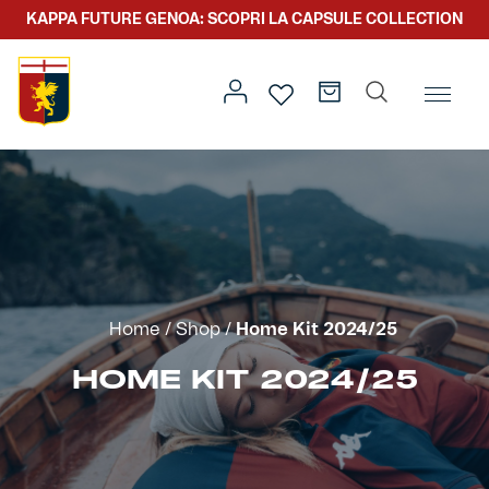
KAPPA FUTURE GENOA: SCOPRI LA CAPSULE COLLECTION
Home
/ Home Kit 2024/25
Prima squadra
Kit gara
Primavera
Kappa Futur Genoa
Home
/
Shop
/
Home Kit 2024/25
Settore giovanile
Genoa x Genova
HOME KIT 2024/25
Kombat XXV
Prima squadra
Genoa x Rolling Stone