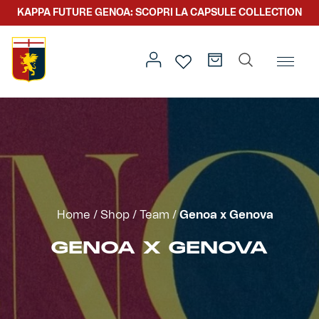
KAPPA FUTURE GENOA: SCOPRI LA CAPSULE COLLECTION
Home
/
Team
/ Genoa x Genova
Prima squadra
Kit gara
Primavera
Kappa Futur Genoa
Home
/
Shop
/
Team
/
Genoa x Genova
Settore giovanile
Genoa x Genova
GENOA X GENOVA
Kombat XXV
Prima squadra
Genoa x Rolling Stone