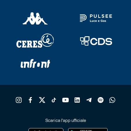
Le
opzioni
possono
essere
scelte
nella
pagina
del
prodotto
Scarica l'app ufficiale