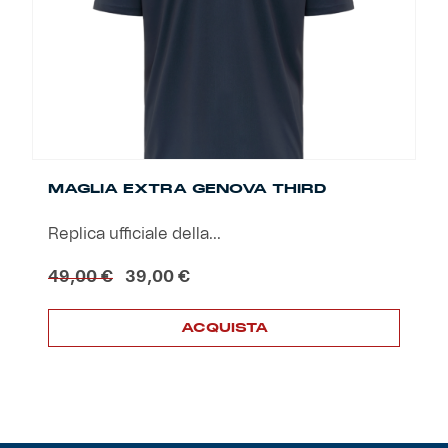
scelte
nella
pagina
del
prodotto
MAGLIA EXTRA GENOVA THIRD
Replica ufficiale della...
Il
Il
49,00
€
39,00
€
prezzo
prezzo
originale
attuale
ACQUISTA
era:
è:
49,00 €.
39,00 €.
Questo
prodotto
ha
più
varianti.