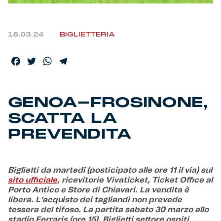
Helan x Genoa
18.03.24
BIGLIETTERIA
Isolani x Genoa
Facebook
Twitter
WhatsApp
Telegram
Gift Card Online Store
GENOA-FROSINONE,
Fortissimo batte il mio cuor
SCATTA LA
PREVENDITA
Biglietti da martedì (posticipato alle ore 11 il via) sul
sito ufficiale
, ricevitorie Vivaticket, Ticket Office al
Porto Antico e Store di Chiavari. La vendita è
libera. L’acquisto dei tagliandi non prevede
tessera del tifoso. La partita sabato 30 marzo allo
stadio Ferraris (ore 15). Biglietti settore ospiti