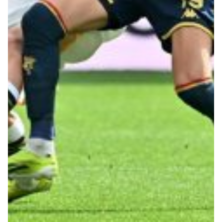
Robe di Kappa x Genoa
Vintage Collection
Red&Blue Voices
Kids
Accessori
Party
Outlet
Caffè Boasi x Genoa